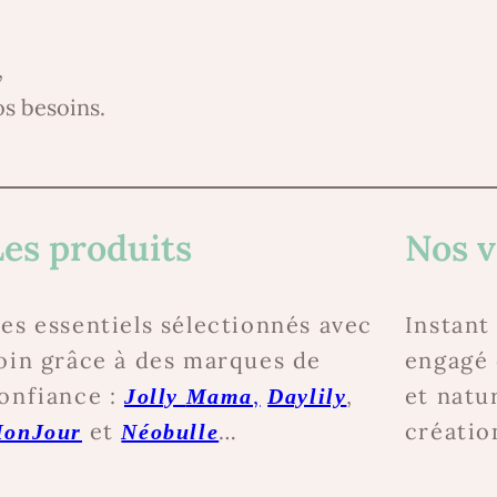
,
s besoins.
Les produits
Nos v
es essentiels sélectionnés avec
Instant
oin grâce à des marques de
engagé 
onfiance :
,
,
et natu
Jolly
Mama
Daylily
et
…
créatio
onJour
Néobulle