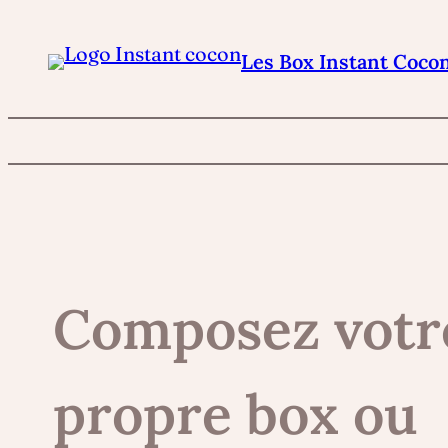
Aller
au
Les Box Instant Coco
contenu
Composez votr
propre box ou