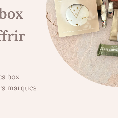
 box
frir
es box
urs marques