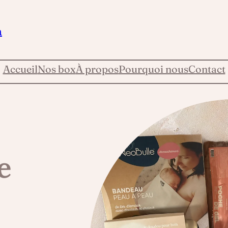
n
Accueil
Nos box
À propos
Pourquoi nous
Contact
e