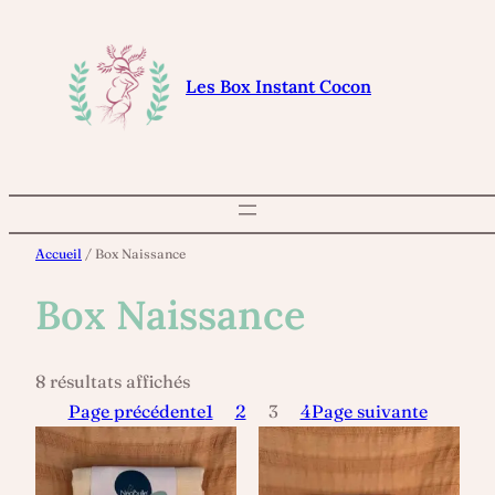
Aller
au
contenu
Les Box Instant Cocon
Accueil
/ Box Naissance
Box Naissance
8 résultats affichés
Page précédente
1
2
3
4
Page suivante